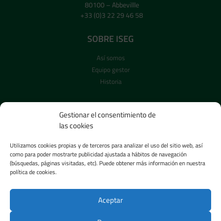
80100 – Abbevillle
+33 (0)3 22 29 46 58
SOBRE ISEG
Así somos
Equipo gestor
Historia
CARRERA PROFESIONAL
Gestionar el consentimiento de
Reclutamiento
las cookies
Posiciones abiertas
Utilizamos cookies propias y de terceros para analizar el uso del sitio web, así
como para poder mostrarte publicidad ajustada a hábitos de navegación
SALA DE PRENSA
(búsquedas, páginas visitadas, etc). Puede obtener más información en nuestra
política de cookies.
Noticias
Imágenes
Aceptar
Vídeos