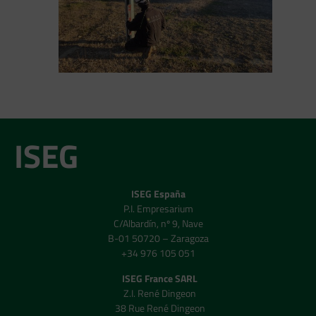
ISEG
ISEG España
P.I. Empresarium
C/Albardín, nº 9, Nave
B-01 50720 – Zaragoza
+34 976 105 051
ISEG France SARL
Z.I. René Dingeon
38 Rue René Dingeon