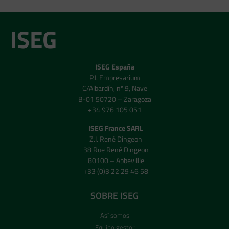
ISEG
ISEG España
P.I. Empresarium
C/Albardín, nº 9, Nave
B-01 50720 – Zaragoza
+34 976 105 051
ISEG France SARL
Z.I. René Dingeon
38 Rue René Dingeon
80100 – Abbevillle
+33 (0)3 22 29 46 58
SOBRE ISEG
Así somos
Equipo gestor