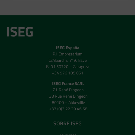
ISEG
ISEG España
P.I. Empresarium
C/Albardín, nº 9, Nave
B-01 50720 – Zaragoza
+34 976 105 051
ISEG France SARL
Z.I. René Dingeon
38 Rue René Dingeon
80100 – Abbevillle
+33 (0)3 22 29 46 58
SOBRE ISEG
Así somos