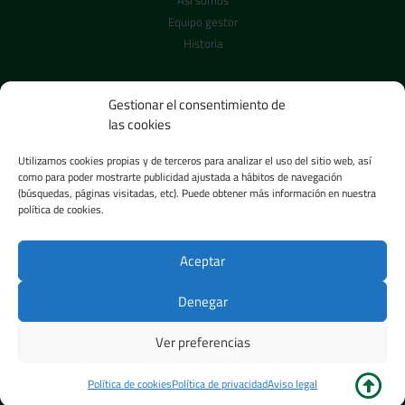
Equipo gestor
Historia
CARRERA PROFESIONAL
Gestionar el consentimiento de
Reclutamiento
las cookies
Posiciones abiertas
Utilizamos cookies propias y de terceros para analizar el uso del sitio web, así
como para poder mostrarte publicidad ajustada a hábitos de navegación
SALA DE PRENSA
(búsquedas, páginas visitadas, etc). Puede obtener más información en nuestra
política de cookies.
Noticias
Imágenes
Aceptar
Vídeos
Denegar
Política de privacidad
–
Política de cookies
–
Aviso legal
–
Canal Ético
–
Gestión de
Ver preferencias
Cookies
– Diseñado por
Agencia ESI
Política de cookies
Política de privacidad
Aviso legal