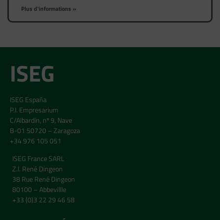
Plus d'informations »
ISEG
ISEG España
P.I. Empresarium
C/Albardín, nº 9, Nave
B-01 50720 – Zaragoza
+34 976 105 051
ISEG France SARL
Z.I. René Dingeon
38 Rue René Dingeon
80100 – Abbevillle
+33 (0)3 22 29 46 58