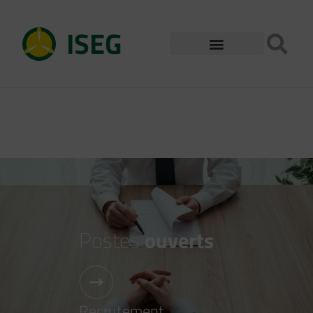
ISEG
Postes
ouverts
Recrutement