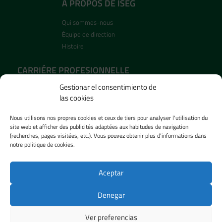
Á PROPOS DE ISEG
Qui sommes-nous
Équipe de direction
Histoire
CARRIÉRE PROFESIONNELLE
Gestionar el consentimiento de
Recrutement
las cookies
Postes ouverts
Nous utilisons nos propres cookies et ceux de tiers pour analyser l'utilisation du
SALLE DE PRESSE
site web et afficher des publicités adaptées aux habitudes de navigation
(recherches, pages visitées, etc.). Vous pouvez obtenir plus d’informations dans
Nouvelles
notre politique de cookies.
Images
Vidéos
Aceptar
Denegar
Politique de confidentialité
–
Politique de cookies
–
Avis juridique
–
Ligne
d’intégrité
– Conçu par
Agencia ESI Soluciones
Ver preferencias