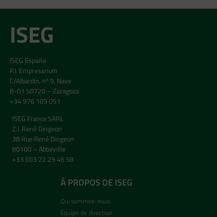
ISEG
ISEG España
P.I. Empresarium
C/Albardín, nº 9, Nave
B-01 50720 – Zaragoza
+34 976 105 051
ISEG France SARL
Z.I. René Dingeon
38 Rue René Dingeon
80100 – Abbevillle
+33 (0)3 22 29 46 58
Á PROPOS DE ISEG
Qui sommes-nous
Équipe de direction